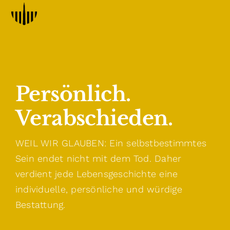
Zum
Toggle
Navigation
Inhalt
springen
STARTSEITE
BESTATTUNGSARTEN
TODESFALL
Persönlich.
VORSORGE
Verabschieden.
ABLAUF
WEIL WIR GLAUBEN: Ein selbstbestimmtes
STANDORTE
Sein endet nicht mit dem Tod. Daher
TERMIN VEREINBAREN
verdient jede Lebensgeschichte eine
individuelle, persönliche und würdige
GESCHICHTEN
Bestattung.
WEITERE INFOS