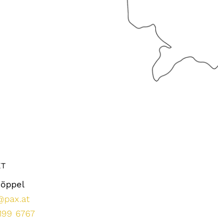
KT
Köppel
@pax.at
199 6767