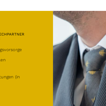
RECHPARTNER
:
ngsvorsorge
len
tungen (in